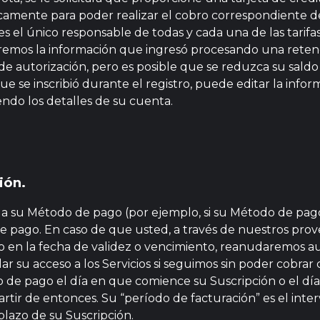
icamente para poder realizar el cobro correspondiente
 es el único responsable de todas y cada una de las tar
remos la información que ingresó procesando una retenc
e autorización, pero es posible que se reduzca su saldo d
ue se inscribió durante el registro, puede editar la inf
iendo los detalles de su cuenta.
ión.
ar a su Método de pago (por ejemplo, si su Método de pa
e pago. En caso de que usted, a través de nuestros prove
 en la fecha de validez o vencimiento, reanudaremos a
 su acceso a los Servicios si seguimos sin poder cobrar
 pago el día en que comience su Suscripción o el día e
rtir de entonces. Su “período de facturación” es el int
plazo de su Suscripción.