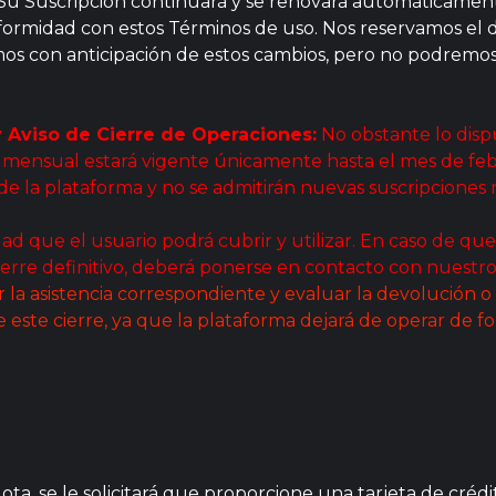
 Su Suscripción continuará y se renovará automáticamen
formidad con estos Términos de uso. Nos reservamos el 
remos con anticipación de estos cambios, pero no podremos
y Aviso de Cierre de Operaciones:
No obstante lo dispu
ón mensual estará vigente únicamente hasta el mes de febr
 de la plataforma y no se admitirán nuevas suscripciones
d que el usuario podrá cubrir y utilizar. En caso de que
ierre definitivo, deberá ponerse en contacto con nuestr
ir la asistencia correspondiente y evaluar la devolución 
e este cierre, ya que la plataforma dejará de operar de fo
ota, se le solicitará que proporcione una tarjeta de cr