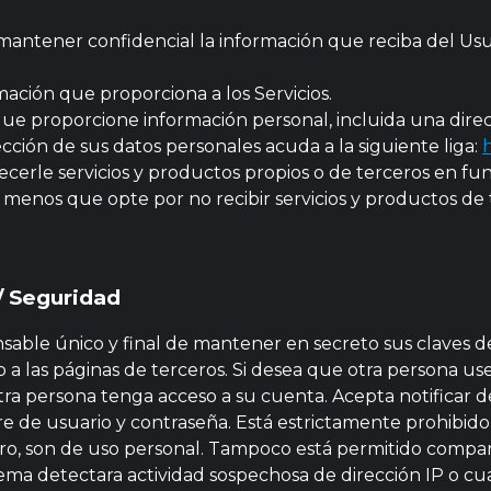
 a mantener confidencial la información que reciba del U
mación que proporciona a los Servicios.
irá que proporcione información personal, incluida una dire
ción de sus datos personales acuda a la siguiente liga:
h
cerle servicios y productos propios o de terceros en fun
menos que opte por no recibir servicios y productos de 
/ Seguridad
able único y final de mantener en secreto sus claves de 
o a las páginas de terceros. Si desea que otra persona us
tra persona tenga acceso a su cuenta. Acepta notificar 
de usuario y contraseña. Está estrictamente prohibido t
tro, son de uso personal. Tampoco está permitido comparti
stema detectara actividad sospechosa de dirección IP o cu