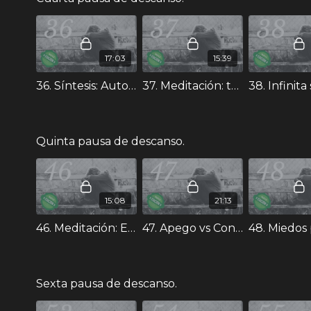
17:03
15:39
36. Síntesis: Autoconmiseración vs soluciones. - Curso II
37. Meditación: tu historia sin juicios. - Curso II
Quinta pausa de descanso.
15:08
21:13
46. Meditación: Explorando mi zona de miedos. - Curso II
47. Apego vs Conducta de Apego. - Curso II
Sexta pausa de descanso.