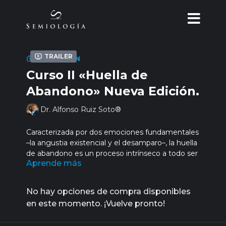
Trailer
COLECCIÓN
Curso II «Huella de
Abandono» Nueva Edición.
Dr. Alfonso Ruiz Soto®
Caracterizada por dos emociones fundamentales
–la angustia existencial y el desamparo–, la huella
de abandono es un proceso intrínseco a todo ser
Aprende más
humano, ya que tiene su origen en el
nacimiento. Matizado, en mayor o menor
medida, durante el proceso de individuación de
No hay opciones de compra disponibles
cada persona, todo individuo tiene su propio
en este momento. ¡Vuelve pronto!
perfil que va siendo construido por la carencia o
la abundancia de siete valores: afecto, apoyo,