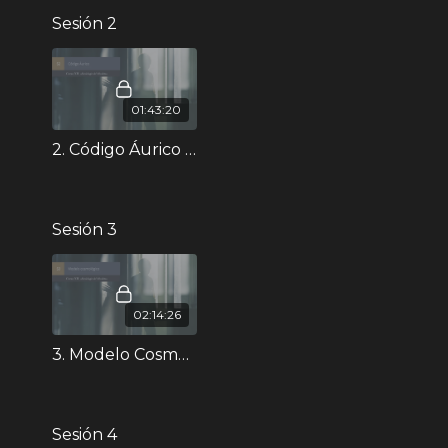
Cursos Básicos e Intermedios
, lo anterior con
Sesión 2
el fin de maximizar tu comprensión.
La inversión del curso incluye IVA.
01:43:20
2. Código Áurico - Curso XII
Sesión 3
02:14:26
3. Modelo Cosmológico - Curso XII
Sesión 4